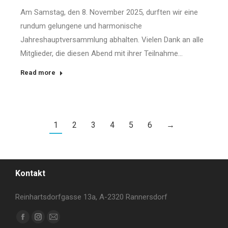
Am Samstag, den 8. November 2025, durften wir eine
rundum gelungene und harmonische
Jahreshauptversammlung abhalten. Vielen Dank an alle
Mitglieder, die diesen Abend mit ihrer Teilnahme…
Read more
1
2
3
4
5
6
→
Kontakt
Reinhartsdorfgasse 13a, A-2320 Rannersdorf
Finden Sie uns auf:
Facebook
Instagram
E-