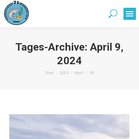
Search:
Tages-Archive:
April 9,
2024
Sie befinden sich hier:
Start
2024
April
09