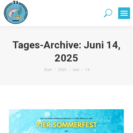
Search:
Tages-Archive:
Juni 14,
2025
Sie befinden sich hier:
Start
2025
Juni
14