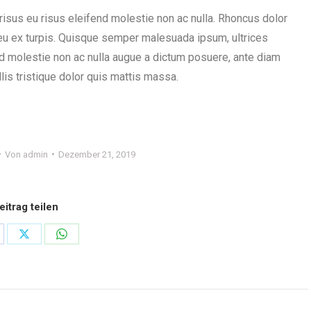
risus eu risus eleifend molestie non ac nulla. Rhoncus dolor
eu ex turpis. Quisque semper malesuada ipsum, ultrices
nd molestie non ac nulla augue a dictum posuere, ante diam
is tristique dolor quis mattis massa.
Von
admin
Dezember 21, 2019
eitrag teilen
are
Share
Share
on
on
cebook
X
WhatsApp