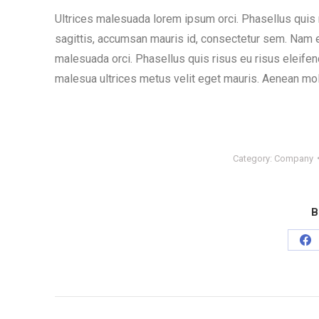
Ultrices malesuada lorem ipsum orci. Phasellus quis 
sagittis, accumsan mauris id, consectetur sem. Nam 
malesuada orci. Phasellus quis risus eu risus eleife
malesua ultrices metus velit eget mauris. Aenean moll
Category:
Company
B
Sh
on
Fa
Kommentarnavigation