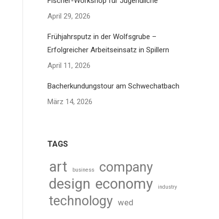
Fischer-Workshop für Jugendliche
April 29, 2026
Frühjahrsputz in der Wolfsgrube –
Erfolgreicher Arbeitseinsatz in Spillern
April 11, 2026
Bacherkundungstour am Schwechatbach
März 14, 2026
TAGS
art
company
business
design
economy
industry
technology
wed