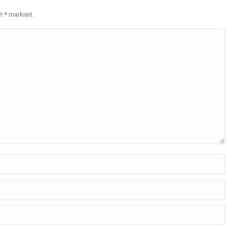
it
*
markiert.